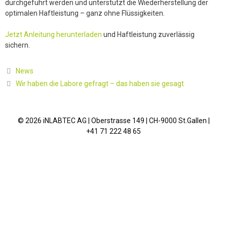
durchgeführt werden und unterstützt die Wiederherstellung der
optimalen Haftleistung – ganz ohne Flüssigkeiten.
Jetzt Anleitung herunterladen
und Haftleistung zuverlässig
sichern.
Kategorien
News
Beitrags-
Wir haben die Labore gefragt – das haben sie gesagt
Navigation
© 2026 iNLABTEC AG | Oberstrasse 149 | CH-9000 St.Gallen |
+41 71 222 48 65