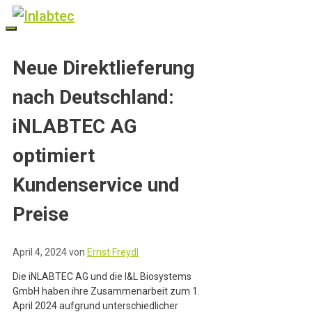
Zum
Inhalt
springen
Menü
Neue Direktlieferung
nach Deutschland:
iNLABTEC AG
optimiert
Kundenservice und
Preise
April 4, 2024
von
Ernst Freydl
Die iNLABTEC AG und die I&L Biosystems
GmbH haben ihre Zusammenarbeit zum 1.
April 2024 aufgrund unterschiedlicher