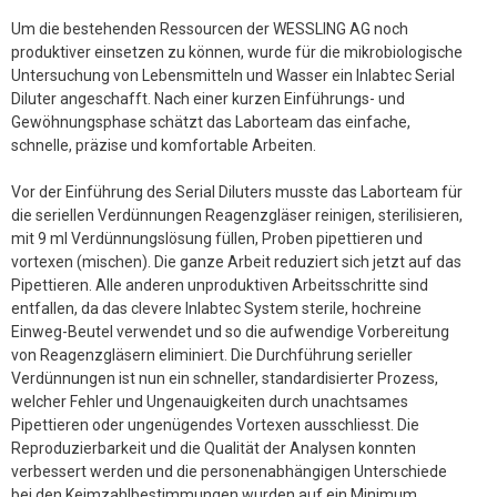
Um die bestehenden Ressourcen der WESSLING AG noch
produktiver einsetzen zu können, wurde für die mikrobiologische
Untersuchung von Lebensmitteln und Wasser ein Inlabtec Serial
Diluter angeschafft. Nach einer kurzen Einführungs- und
Gewöhnungsphase schätzt das Laborteam das einfache,
schnelle, präzise und komfortable Arbeiten.
Vor der Einführung des Serial Diluters musste das Laborteam für
die seriellen Verdünnungen Reagenzgläser reinigen, sterilisieren,
mit 9 ml Verdünnungslösung füllen, Proben pipettieren und
vortexen (mischen). Die ganze Arbeit reduziert sich jetzt auf das
Pipettieren. Alle anderen unproduktiven Arbeitsschritte sind
entfallen, da das clevere Inlabtec System sterile, hochreine
Einweg-Beutel verwendet und so die aufwendige Vorbereitung
von Reagenzgläsern eliminiert. Die Durchführung serieller
Verdünnungen ist nun ein schneller, standardisierter Prozess,
welcher Fehler und Ungenauigkeiten durch unachtsames
Pipettieren oder ungenügendes Vortexen ausschliesst. Die
Reproduzierbarkeit und die Qualität der Analysen konnten
verbessert werden und die personenabhängigen Unterschiede
bei den Keimzahlbestimmungen wurden auf ein Minimum